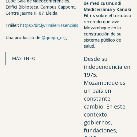
LLoc: Sala de videoconferències.
de
medicusmundi
Edifici Biblioteca. Campus Cappont.
Mediterrània
y
Kanaki
Centre Jaume II, 67. Lleida.
Films
sobre el tortuoso
recorrido que vive
Tráiler:
https://bit.ly/TrailerEssencials
Mozambique en la
construcción de su
Una producció de
@quepo_org
sistema público de
salud.
Desde su
MÁS INFO
independencia en
1975,
Mozambique es
un país en
constante
cambio. En este
contexto,
gobiernos,
fundaciones,