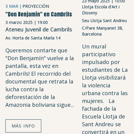
23 mayo 2025 | 10:00
3 MAR
PROYECCIÓN
Llotja Escola d’Art i
Disseny
"Don Benjamín" en Cambrils
Seu Llotja Sant Andreu
3 marzo 2025 | 19:00
C/Pare Manyanet 38,
Ateneu Juvenil de Cambrils
Barcelona
Av. Horta de Santa María 14
Un mural
Queremos contarte que
participativo
"Don Benjamín" vuelve a la
impulsado por
pantalla, esta vez en
estudiantes de La
Cambrils! El recorrido del
Llotja visibilizará
documental que retrata la
la violencia
lucha contra la
urbana contra las
deforestación de la
mujeres. La
Amazonia boliviana sigue...
fachada de la
Escuela Llotja de
Sant Andreu se
MÁS INFO
convertirá en un