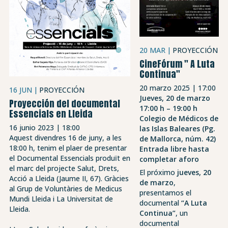
20 MAR
PROYECCIÓN
CineFórum " A Luta
Continua"
20 marzo 2025 | 17:00
16 JUN
PROYECCIÓN
Jueves, 20 de marzo
Proyección del documental
17:00 h – 19:00 h
Essencials en Lleida
Colegio de Médicos de
16 junio 2023 | 18:00
las Islas Baleares (Pg.
Aquest divendres 16 de juny, a les
de Mallorca, núm. 42)
18:00 h, tenim el plaer de presentar
Entrada libre hasta
el Documental Essencials produït en
completar aforo
el marc del projecte Salut, Drets,
El próximo
jueves, 20
Acció a Lleida (Jaume II, 67). Gràcies
de marzo
,
al Grup de Voluntàries de Medicus
presentamos el
Mundi Lleida i La Universitat de
documental
“A Luta
Lleida.
Continua”
, un
documental