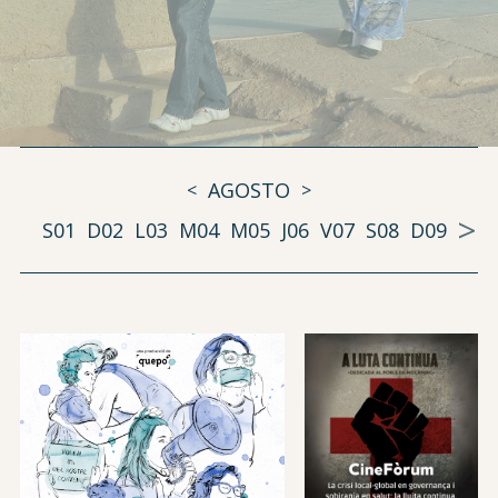
AGOSTO
<
>
>
S01
D02
L03
M04
M05
J06
V07
S08
D09
L10