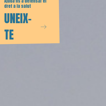
Ajuda'ns a defensar el
dret a la salut
UNEIX-
TE