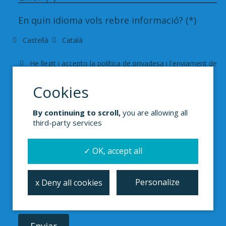
En quin idioma vols rebre informació? (*)
Castellà
Català
He llegit i accepto la
política de privadesa i
l'enviament de
butlletins, notícies i publicacions.
(*) Campos obligatorios
medicusmundi
mediterrània tractarà les dades que ens
By continuing to scroll,
you are allowing all
proporcionis per a poder
atendre
la teva sol·licitud
third-party services
de
subscripció
. Podràs exercir el teu dret d'accés,
rectificació,
supressió
.
✓ OK, accept all
Personalize
x Deny all cookies