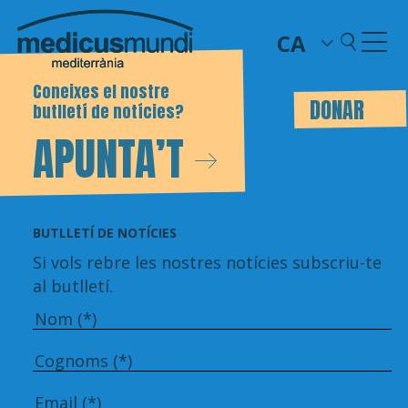
CA
Coneixes el nostre
DONAR
butlletí de notícies?
APUNTA’T
BUTLLETÍ DE NOTÍCIES
Si vols rebre les nostres notícies subscriu-te
al butlletí.