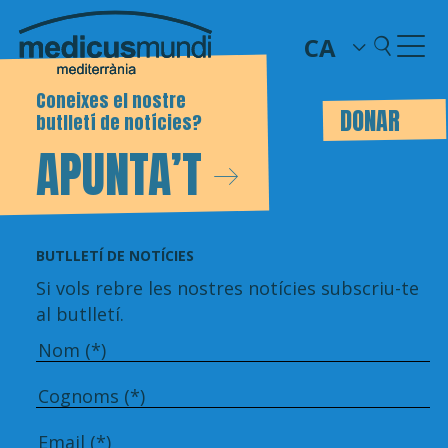
CA
Coneixes el nostre
DONAR
butlletí de notícies?
APUNTA’T
BUTLLETÍ DE NOTÍCIES
Si vols rebre les nostres notícies subscriu-te
al butlletí.