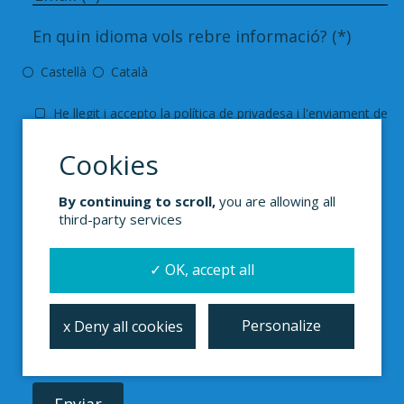
En quin idioma vols rebre informació? (*)
Castellà
Català
He llegit i accepto la
política de privadesa i
l'enviament de
butlletins, notícies i publicacions.
(*) Campos obligatorios
medicusmundi
mediterrània tractarà les dades que ens
By continuing to scroll,
you are allowing all
proporcionis per a poder
atendre
la teva sol·licitud
third-party services
de
subscripció
. Podràs exercir el teu dret d'accés,
rectificació,
supressió
.
✓ OK, accept all
Personalize
x Deny all cookies