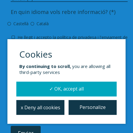
En quin idioma vols rebre informació? (*)
Castellà
Català
He llegit i accepto la
política de privadesa i
l'enviament de
butlletins, notícies i publicacions.
(*) Campos obligatorios
medicusmundi
mediterrània tractarà les dades que ens
By continuing to scroll,
you are allowing all
proporcionis per a poder
atendre
la teva sol·licitud
third-party services
de
subscripció
. Podràs exercir el teu dret d'accés,
rectificació,
supressió
.
✓ OK, accept all
Personalize
x Deny all cookies