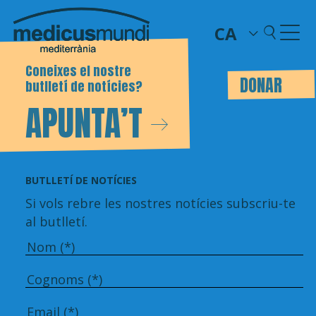
CA
Coneixes el nostre
DONAR
butlletí de notícies?
APUNTA’T
BUTLLETÍ DE NOTÍCIES
Si vols rebre les nostres notícies subscriu-te
al butlletí.